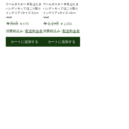
ウールダスター 羊毛 はたき
ウールダスター 羊毛 はたき
ハンディモップ ほこり取り
ハンディモップ ほこり取り
インテリア Sサイズ 32cm
インテリア Lサイズ 43cm
reset
reset
通常価格
セール価格
通常価格
セール価格
￥868
￥1,198
￥698
￥1,080
消費税込み
|
配送料金表
消費税込み
|
配送料金表
カートに追加する
カートに追加する
株式会社ピタカ
shop@pitaka.jp
​特定商取引法に基づく表記
プライバシーポリシー
©2023 ピタカ