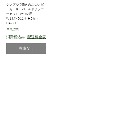
シンプルで飽きのこない ビ
ーカーサーバー＆ドリッパ
ーセット 1〜4杯用
W13.7×D11.4×H24cm
HARIO
価格
￥3,200
消費税込み
|
配送料金表
在庫なし
株式会社ピタカ
shop@pitaka.jp
​特定商取引法に基づく表記
プライバシーポリシー
©2023 ピタカ